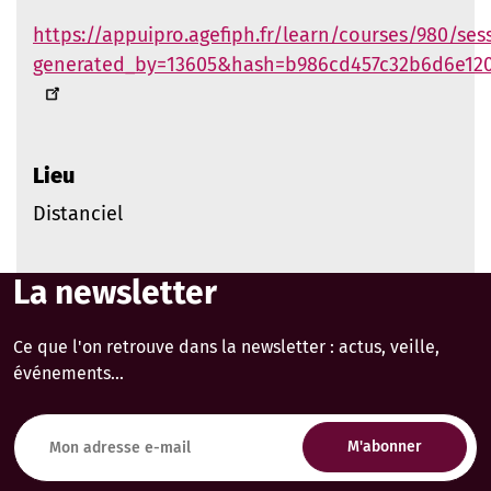
https://appuipro.agefiph.fr/learn/courses/980/ses
generated_by=13605&hash=b986cd457c32b6d6e12
Lieu
Distanciel
La newsletter
Ce que l'on retrouve dans la newsletter : actus, veille,
événements...